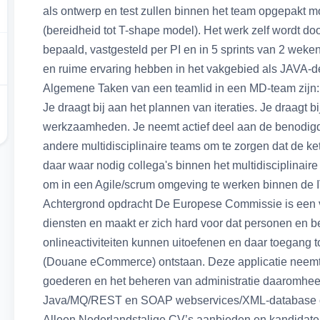
als ontwerp en test zullen binnen het team opgepakt m
(bereidheid tot T-shape model). Het werk zelf wordt d
bepaald, vastgesteld per PI en in 5 sprints van 2 weke
en ruime ervaring hebben in het vakgebied als JAVA-de
Algemene Taken van een teamlid in een MD-team zijn: J
Je draagt bij aan het plannen van iteraties. Je draagt 
werkzaamheden. Je neemt actief deel aan de benodigd
andere multidisciplinaire teams om te zorgen dat de kete
daar waar nodig collega's binnen het multidisciplinai
om in een Agile/scrum omgeving te werken binnen de 
Achtergrond opdracht De Europese Commissie is een v
diensten en maakt er zich hard voor dat personen en bed
onlineactiviteiten kunnen uitoefenen en daar toegang t
(Douane eCommerce) ontstaan. Deze applicatie neemt e
goederen en het beheren van administratie daaromhee
Java/MQ/REST en SOAP webservices/XML-database op 
Alleen Nederlandstalige CV’s aanbieden en kandidate