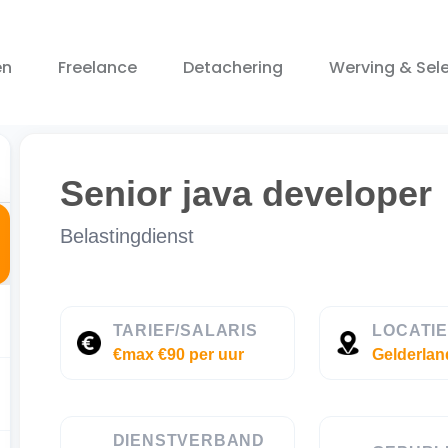
en
Freelance
Detachering
Werving & Sele
Senior java developer
Belastingdienst
TARIEF/SALARIS
LOCATI
€max €90 per uur
Gelderlan
DIENSTVERBAND