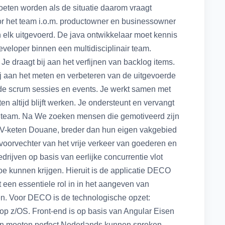
oeten worden als de situatie daarom vraagt
oor het team i.o.m. productowner en businessowner
n elk uitgevoerd. De java ontwikkelaar moet kennis
veloper binnen een multidisciplinair team.
e draagt bij aan het verfijnen van backlog items.
bij aan het meten en verbeteren van de uitgevoerde
e scrum sessies en events. Je werkt samen met
n altijd blijft werken. Je ondersteunt en vervangt
re team. Na We zoeken mensen die gemotiveerd zijn
IV-keten Douane, breder dan hun eigen vakgebied
oorvechter van het vrije verkeer van goederen en
rijven op basis van eerlijke concurrentie vlot
oe kunnen krijgen. Hieruit is de applicatie DECO
en essentiele rol in in het aangeven van
n. Voor DECO is de technologische opzet:
z/OS. Front-end is op basis van Angular Eisen
n moeten perfect Nederlands kunnen spreken.