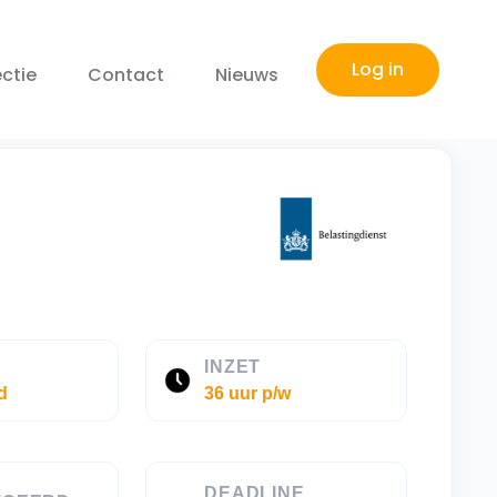
Log in
ctie
Contact
Nieuws
E
INZET
d
36 uur p/w
DEADLINE