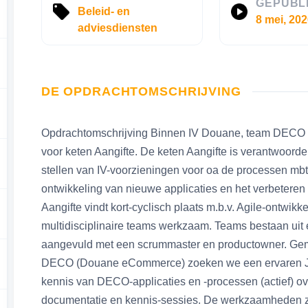
GEPUBL
Beleid- en
8 mei, 20
adviesdiensten
DE OPDRACHTOMSCHRIJVING
Opdrachtomschrijving Binnen IV Douane, team DECO z
voor keten Aangifte. De keten Aangifte is verantwoorde
stellen van IV-voorzieningen voor oa de processen mb
ontwikkeling van nieuwe applicaties en het verbeteren 
Aangifte vindt kort-cyclisch plaats m.b.v. Agile-ontwi
multidisciplinaire teams werkzaam. Teams bestaan uit e
aangevuld met een scrummaster en productowner. Gemi
DECO (Douane eCommerce) zoeken we een ervaren Ja
kennis van DECO-applicaties en -processen (actief) 
documentatie en kennis-sessies. De werkzaamheden z