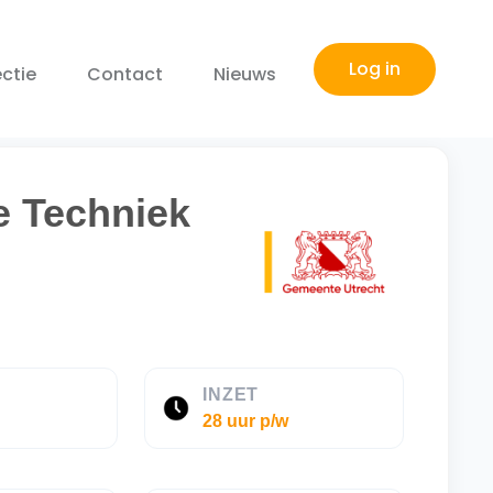
Log in
ctie
Contact
Nieuws
e Techniek
E
INZET
28 uur p/w