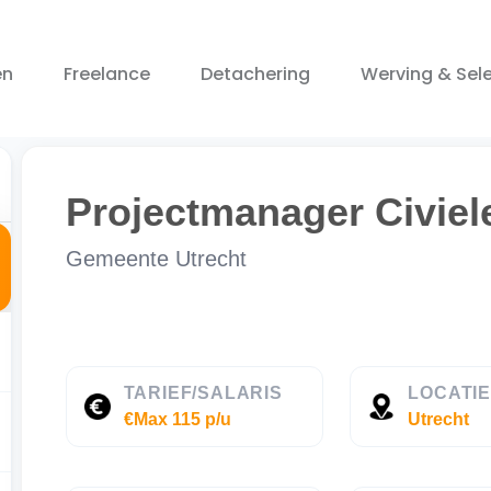
en
Freelance
Detachering
Werving & Sele
Projectmanager Civiel
Gemeente Utrecht
TARIEF/SALARIS
LOCATI
€Max 115 p/u
Utrecht