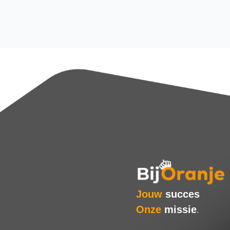
Jouw
succes
Onze
missie
.