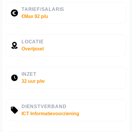
TARIEF/SALARIS
€Max 92 p/u
LOCATIE
Overijssel
INZET
32 uur p/w
DIENSTVERBAND
ICT Informatievoorziening