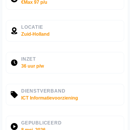
€Max 97 p/u
LOCATIE
Zuid-Holland
INZET
36 uur p/w
DIENSTVERBAND
ICT Informatievoorziening
GEPUBLICEERD
8 mei, 2026